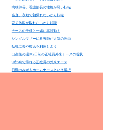
病棟師長、看護部長の性格が悪い転職
当直、夜勤で朝帰れないから転職
育児休暇が取れないから転職
ナースの子供と一緒に車通勤！
シングルマザーに看護師が人気の理由
転職に夫や彼氏を利用しよう
出産後の週休2日制の正社員外来ナースの現状
9時5時で帰れる正社員の外来ナース
日勤のみ老人ホームナースという選択
病棟ナースは毎日深夜まで残業で転職
デイサービスが儲かる理由は田舎は収穫の時期は忙しく
なるので介護できない
美人で若いナースねぇ、顔で転職
結婚して子供を産んだ先輩がいない
看護師は喫煙率,離婚率,離職率が高い
看護師の高血圧、夜のストレスは引継ぎ、申し送り