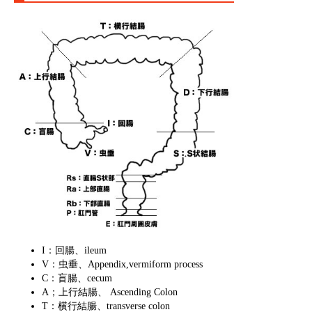
I：回腸、ileum
V：虫垂、Appendix,vermiform process
C：盲腸、cecum
A；上行結腸、 Ascending Colon
T：横行結腸、transverse colon