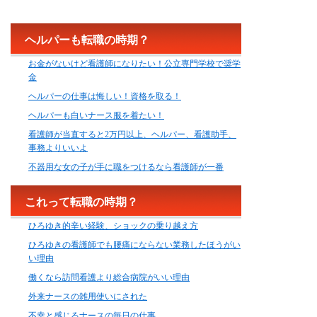
ヘルパーも転職の時期？
お金がないけど看護師になりたい！公立専門学校で奨学
金
ヘルパーの仕事は悔しい！資格を取る！
ヘルパーも白いナース服を着たい！
看護師が当直すると2万円以上、ヘルパー、看護助手、
事務よりいいよ
不器用な女の子が手に職をつけるなら看護師が一番
これって転職の時期？
ひろゆき的辛い経験、ショックの乗り越え方
ひろゆきの看護師でも腰痛にならない業務したほうがい
い理由
働くなら訪問看護より総合病院がいい理由
外来ナースの雑用使いにされた
不幸と感じるナースの毎日の仕事