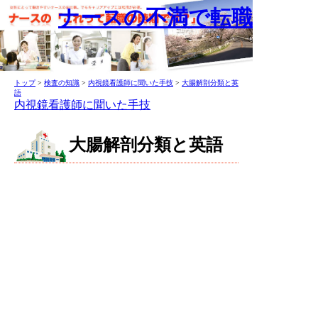
ナースの不満で転職
トップ
>
検査の知識
>
内視鏡看護師に聞いた手技
>
大腸解剖分類と英
語
内視鏡看護師に聞いた手技
大腸解剖分類と英語