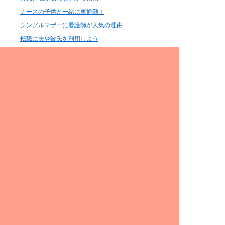
ナースの子供と一緒に車通勤！
シングルマザーに看護師が人気の理由
転職に夫や彼氏を利用しよう
出産後の週休2日制の正社員外来ナースの現状
9時5時で帰れる正社員の外来ナース
日勤のみ老人ホームナースという選択
病棟ナースは毎日深夜まで残業で転職
デイサービスが儲かる理由は田舎は収穫の時期は忙しく
なるので介護できない
美人で若いナースねぇ、顔で転職
結婚して子供を産んだ先輩がいない
看護師は喫煙率,離婚率,離職率が高い
看護師の高血圧、夜のストレスは引継ぎ、申し送り
検査の知識
分類、判定