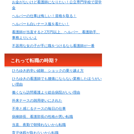
お金がないけど看護師になりたい！公立専門学校で奨学
金
ヘルパーの仕事は悔しい！資格を取る！
ヘルパーも白いナース服を着たい！
看護師が当直すると2万円以上、ヘルパー、看護助手、
事務よりいいよ
不器用な女の子が手に職をつけるなら看護師が一番
これって転職の時期？
ひろゆき的辛い経験、ショックの乗り越え方
ひろゆきの看護師でも腰痛にならない業務したほうがい
い理由
働くなら訪問看護より総合病院がいい理由
外来ナースの雑用使いにされた
不幸と感じるナースの毎日の仕事
病棟師長、看護部長の性格が悪い転職
当直、夜勤で朝帰れないから転職
育児休暇が取れないから転職