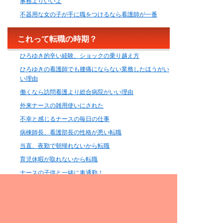
事務よりいいよ
不器用な女の子が手に職をつけるなら看護師が一番
これって転職の時期？
ひろゆき的辛い経験、ショックの乗り越え方
ひろゆきの看護師でも腰痛にならない業務したほうがい
い理由
働くなら訪問看護より総合病院がいい理由
外来ナースの雑用使いにされた
不幸と感じるナースの毎日の仕事
病棟師長、看護部長の性格が悪い転職
当直、夜勤で朝帰れないから転職
育児休暇が取れないから転職
ナースの子供と一緒に車通勤！
シングルマザーに看護師が人気の理由
転職に夫や彼氏を利用しよう
出産後の週休2日制の正社員外来ナースの現状