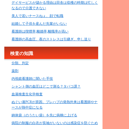
デイサービスが儲かる理由は田舎は収穫の時期は忙しく
なるので介護できない
美人で若いナースねぇ、顔で転職
結婚して子供を産んだ先輩がいない
看護師は喫煙率,離婚率,離職率が高い
看護師の高血圧、夜のストレスは引継ぎ、申し送り
検査の知識
分類、判定
薬剤
内視鏡看護師に聞いた手技
シャント側の血圧はどこで測る？タバコ課？
血液検査生化学検査
ぬぐい液PCRが原因。プレハブの発熱外来は看護師やナ
ースが熱中症になる
納体袋（のうたい袋）を先に病棟に上げる
病院の制服の白衣が長袖がいないのは感染症を防ぐため