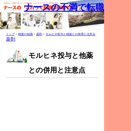
ナースの不満で転職
トップ
>
検査の知識
>
薬剤
>
モルヒネ投与と他薬との併用と注意点
薬剤
モルヒネ投与と他薬
との併用と注意点