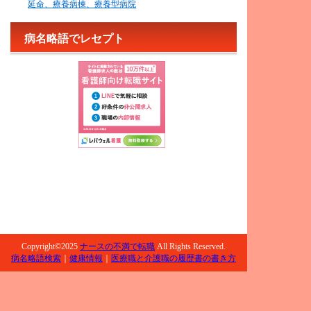
延命、療養病棟、療養型病院
病名略語でレセプト
Copyright©2025
ナースの不満で転職
All Rights Reserved.
病名略語検索
｜
健康情報
｜
医療職と介護職の履歴書の書き方