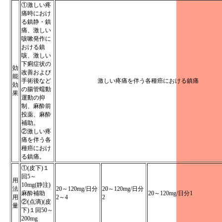
①激しい疼
痛時におけ
る鎮静・鎮
痛、激しい
咳嗽発作に
おける鎮
咳、激しい
下痢症状の
効
改善および
能
手術後など
激しい疼痛を伴う各種癌における鎮痛
効
の腸管蠕動
果
運動の抑
制、麻酔前
投薬、麻酔
補助。
②激しい疼
痛を伴う各
種癌におけ
る鎮痛。
①(皮下)１
回5～
用
10mg(静注)
法
20～120mg/日分
20～120mg/日分
麻酔補助
20～120mg/日分1
用
2～4
2
②(点滴)(皮
量
下)１回50～
200mg