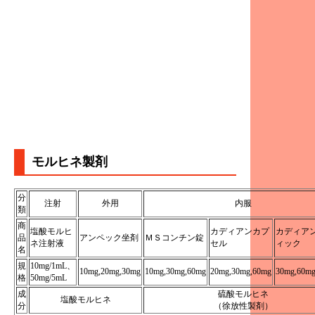
モルヒネ製剤
分
注射
外用
内服
類
商
塩酸モルヒ
カディアンカプ
カディア
品
アンペック坐剤
ＭＳコンチン錠
ネ注射液
セル
ィック
名
規
10mg/1mL、
10mg,20mg,30mg
10mg,30mg,60mg
20mg,30mg,60mg
30mg,60mg
格
50mg/5mL
成
硫酸モルヒネ
塩酸モルヒネ
分
（徐放性製剤）