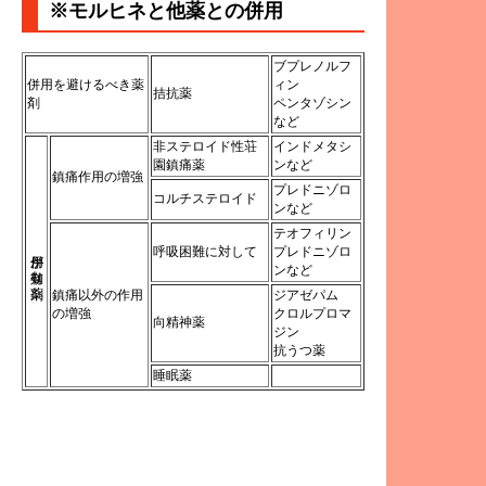
※モルヒネと他薬との併用
ブプレノルフ
併用を避けるべき薬
ィン
拮抗薬
剤
ペンタゾシン
など
非ステロイド性荘
インドメタシ
園鎮痛薬
ンなど
鎮痛作用の増強
プレドニゾロ
コルチステロイド
ンなど
テオフィリン
呼吸困難に対して
プレドニゾロ
併用が有効な薬剤
ンなど
鎮痛以外の作用
ジアゼパム
の増強
クロルプロマ
向精神薬
ジン
抗うつ薬
睡眠薬