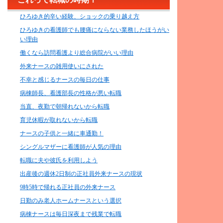
ひろゆき的辛い経験、ショックの乗り越え方
ひろゆきの看護師でも腰痛にならない業務したほうがい
い理由
働くなら訪問看護より総合病院がいい理由
外来ナースの雑用使いにされた
不幸と感じるナースの毎日の仕事
病棟師長、看護部長の性格が悪い転職
当直、夜勤で朝帰れないから転職
育児休暇が取れないから転職
ナースの子供と一緒に車通勤！
シングルマザーに看護師が人気の理由
転職に夫や彼氏を利用しよう
出産後の週休2日制の正社員外来ナースの現状
9時5時で帰れる正社員の外来ナース
日勤のみ老人ホームナースという選択
病棟ナースは毎日深夜まで残業で転職