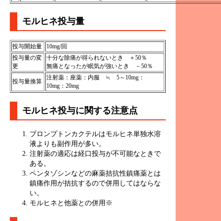
モルヒネ投与量
投与開始量
10mg/回
投与量の変
十分な除痛が得られないとき ＋50％
更
無痛となったが眠気が強いとき －50％
注射薬：座薬：内服 ≒ 5～10mg：
投与量換算
10mg：20mg
モルヒネ投与に関する注意点
ブロンプトンカクテルはモルヒネ単独水溶
液よりも副作用が多い。
注射薬の適応は経口投与が不可能なときで
ある。
ペンタゾシンなどの麻薬拮抗性鎮痛薬とは
鎮痛作用が拮抗するので併用してはならな
い。
モルヒネと他薬との併用※