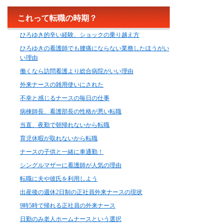
これって転職の時期？
ひろゆき的辛い経験、ショックの乗り越え方
ひろゆきの看護師でも腰痛にならない業務したほうがい
い理由
働くなら訪問看護より総合病院がいい理由
外来ナースの雑用使いにされた
不幸と感じるナースの毎日の仕事
病棟師長、看護部長の性格が悪い転職
当直、夜勤で朝帰れないから転職
育児休暇が取れないから転職
ナースの子供と一緒に車通勤！
シングルマザーに看護師が人気の理由
転職に夫や彼氏を利用しよう
出産後の週休2日制の正社員外来ナースの現状
9時5時で帰れる正社員の外来ナース
日勤のみ老人ホームナースという選択