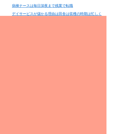
病棟ナースは毎日深夜まで残業で転職
デイサービスが儲かる理由は田舎は収穫の時期は忙しく
なるので介護できない
美人で若いナースねぇ、顔で転職
結婚して子供を産んだ先輩がいない
看護師は喫煙率,離婚率,離職率が高い
看護師の高血圧、夜のストレスは引継ぎ、申し送り
検査の知識
分類、判定
薬剤
内視鏡看護師に聞いた手技
シャント側の血圧はどこで測る？タバコ課？
血液検査生化学検査
ぬぐい液PCRが原因。プレハブの発熱外来は看護師やナ
ースが熱中症になる
納体袋（のうたい袋）を先に病棟に上げる